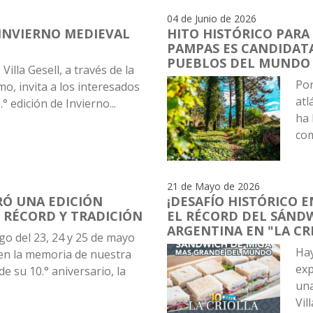
04 de Junio de 2026
 INVIERNO MEDIEVAL
HITO HISTÓRICO PARA
PAMPAS ES CANDIDATA
PUEBLOS DEL MUNDO
Villa Gesell, a través de la
Por
mo, invita a los interesados
atl
.° edición de Invierno...
ha 
com
21 de Mayo de 2026
BRÓ UNA EDICIÓN
¡DESAFÍO HISTÓRICO 
O RÉCORD Y TRADICIÓN
EL RÉCORD DEL SÁND
ARGENTINA EN "LA CR
rgo del 23, 24 y 25 de mayo
Hay
n la memoria de nuestra
exp
e su 10.° aniversario, la
una
Vill