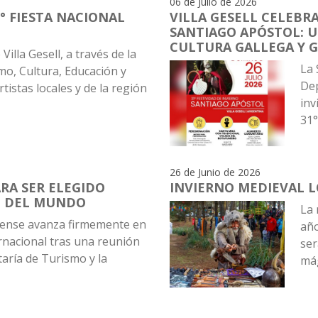
06 de Julio de 2026
° FIESTA NACIONAL
VILLA GESELL CELEBRA
SANTIAGO APÓSTOL: U
CULTURA GALLEGA Y 
Villa Gesell, a través de la
La 
mo, Cultura, Educación y
Dep
rtistas locales y de la región
inv
31°.
26 de Junio de 2026
RA SER ELEGIDO
INVIERNO MEDIEVAL L
O DEL MUNDO
La 
rense avanza firmemente en
año
rnacional tras una reunión
ser
taría de Turismo y la
mág