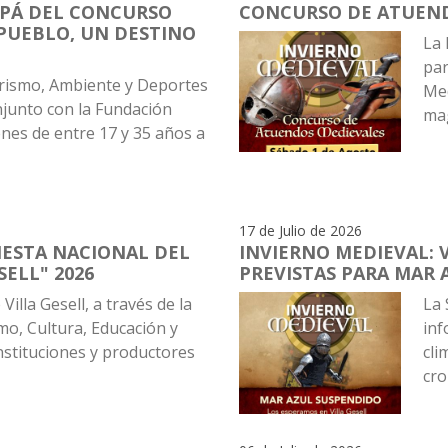
IPÁ DEL CONCURSO
CONCURSO DE ATUEN
PUEBLO, UN DESTINO
La 
par
urismo, Ambiente y Deportes
Med
njunto con la Fundación
mag
enes de entre 17 y 35 años a
17 de Julio de 2026
FIESTA NACIONAL DEL
INVIERNO MEDIEVAL: 
ELL" 2026
PREVISTAS PARA MAR 
Villa Gesell, a través de la
La 
mo, Cultura, Educación y
inf
instituciones y productores
cli
cro