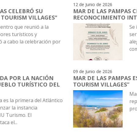
12 de Junio de 2026
AS CELEBRÓ SU
MAR DE LAS PAMPAS 
 TOURISM VILLAGES"
RECONOCIMIENTO IN
entro que reunió a la
Se 
res turísticos y
ser
ó a cabo la celebración por
ale
com
09 de Junio de 2026
IDA POR LA NACIÓN
MAR DE LAS PAMPAS E
UEBLO TURÍSTICO DEL
TOURISM VILLAGES”
Mar
a es la primera del Atlántico
rep
zar la instancia
pro
NU Turismo. El
ca el...