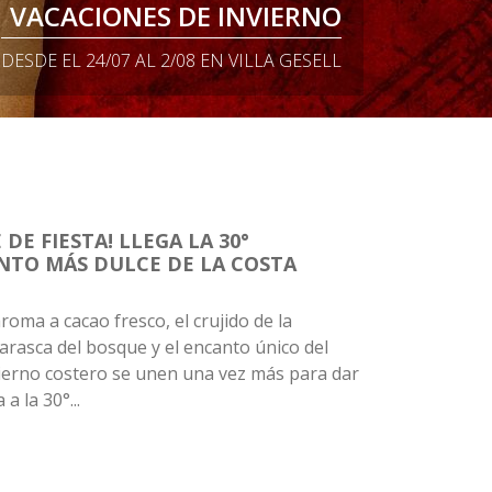
OS VUELOS A VILLA GESELL!
VACACIONES DE INVIERNO
PLANO DE VILLA GESELL
MAR DE LAS PAMPAS
30° CHOCOGESELL
PINAR DEL NORTE
DESDE EL 24/07 AL 2/08 EN VILLA GESELL
ENCONTRÁ TU VUELO ACÁ...
LA FIESTA MÁS DELICIOSA
BOSQUE FUNDACIONAL
DESCARGALO AQUÍ
VIVIR SIN PRISA
 DE FIESTA! LLEGA LA 30°
NTO MÁS DULCE DE LA COSTA
aroma a cacao fresco, el crujido de la
arasca del bosque y el encanto único del
ierno costero se unen una vez más para dar
 a la 30°...