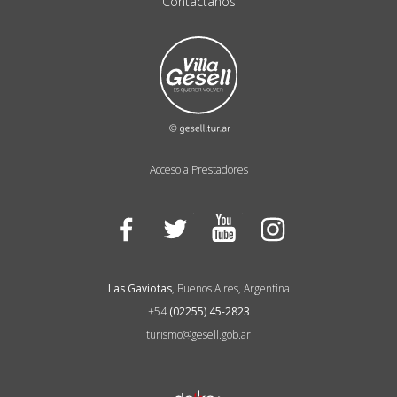
Contactanos
Acceso a Prestadores
Facebook
Twitter
YouTube
Instagram
Las Gaviotas
, Buenos Aires, Argentina
+54
(02255) 45-2823
turismo@gesell.gob.ar