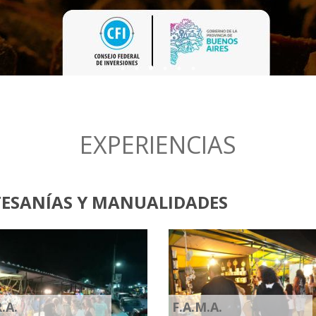
¡VUELVEN L
45° FIEST
EXPERIENCIAS
ESANÍAS Y MANUALIDADES
R.A.
F.A.M.A.